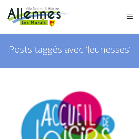
Posts taggés avec ‘Jeunesses’