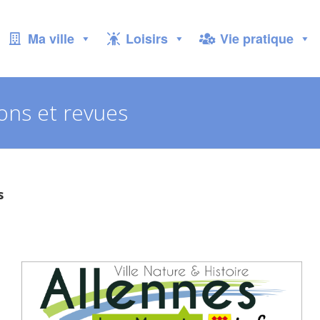
Ma ville
Loisirs
Vie pratique
ons et revues
s