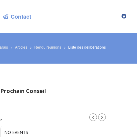
Contact
arais
>
Articles
>
Rendu réunions
>
Liste des délibérations
Prochain Conseil
,
NO EVENTS