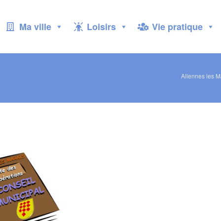
Ma ville
Loisirs
Vie pratique
Allennes les M