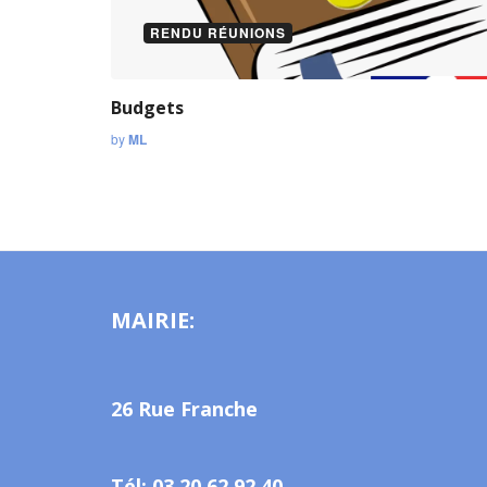
RENDU RÉUNIONS
Budgets
by
ML
MAIRIE:
26 Rue Franche
Tél: 03 20 62 92 40