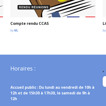
RENDU RÉUNIONS
Compte rendu CCAS
L
by
ML
b
Horaires :
,
Accueil public :
Du lundi au vendredi de 10h à
12h et de 15h30 à 17h30, le samedi de 9h à
12h