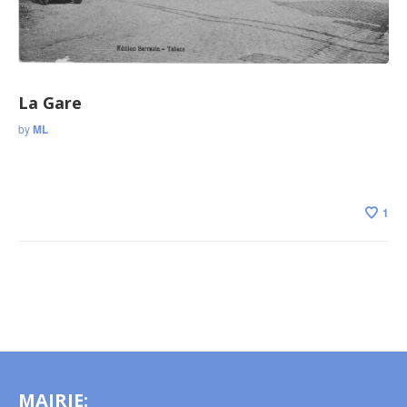
La Gare
by
ML
1
MAIRIE: