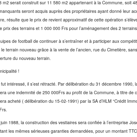
 m2 serait construit sur 11 580 m2 appartenant à la Commune, soit 48
manquants seront acquis auprès des propriétaires ayant donné leur ac
, résulte que le prix de revient approximatif de cette opération s’élèv
e prix des terrains et 1 000 000 Frs pour l’aménagement des 2 terrains 
pes de football de continuer à s’entraîner et à participer aux compétiti
le terrain nouveau grâce à la vente de l’ancien, rue du Cimetière, sans
verture du nouveau terrain.
icipalité !
t intéressé, il s’est rétracté. Par délibération du 31 décembre 1990, la
ssera une indemnité de 250 000Frs au profit de la Commune, à titre de
 sera acheté ( délibération du 15-02-1991) par la SA d’HLM “Crédit Immo
Frs.
juin 1988, la construction des vestiaires sera confiée à l’entreprise Jo
entant les mêmes sérieuses garanties demandées, pour un montant TTC