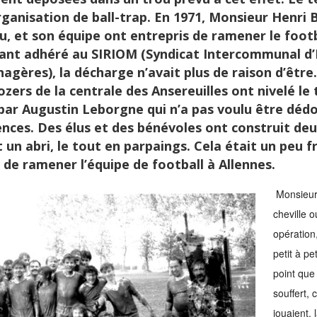
ganisation de ball-trap. En 1971, Monsieur Henri 
, et son équipe ont entrepris de ramener le footb
t adhéré au SIRIOM (Syndicat Intercommunal d’I
gères), la décharge n’avait plus de raison d’être.
ozers de la centrale des Ansereuilles ont nivelé le 
ar Augustin Leborgne qui n’a pas voulu être dé
nces. Des élus et des bénévoles ont construit deux
t un abri, le tout en parpaings. Cela était un peu f
 de ramener l’équipe de football à Allennes.
Monsieur
cheville o
opération,
petit à pe
point que
souffert, 
jouaient, 