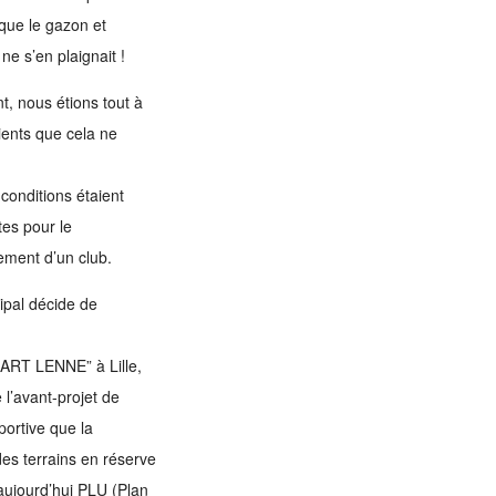
que le gazon et
ne s’en plaignait !
, nous étions tout à
cients que cela ne
 conditions étaient
tes pour le
ment d’un club.
ipal décide de
ART LENNE” à Lille,
 l’avant-projet de
portive que la
des terrains en réserve
aujourd’hui PLU (Plan