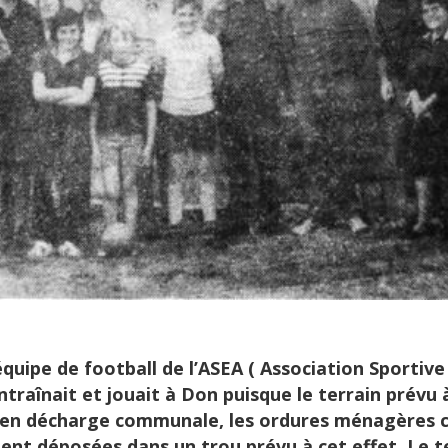
’équipe de football de l’ASEA ( Association Sportive 
entraînait et jouait à Don puisque le terrain prévu 
en décharge communale, les ordures ménagères co
nt déposées dans un trou prévu à cet effet. Le te