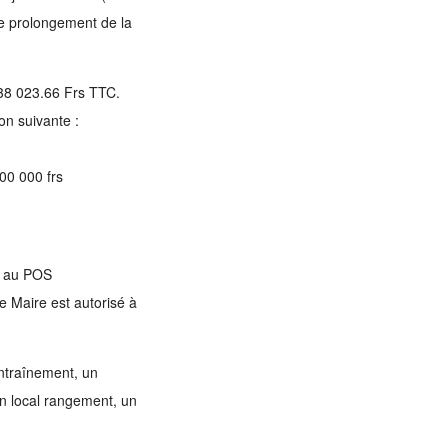
le prolongement de la
838 023.66 Frs TTC.
on suivante :
900 000 frs
e au POS
 Maire est autorisé à
ntraînement, un
 un local rangement, un