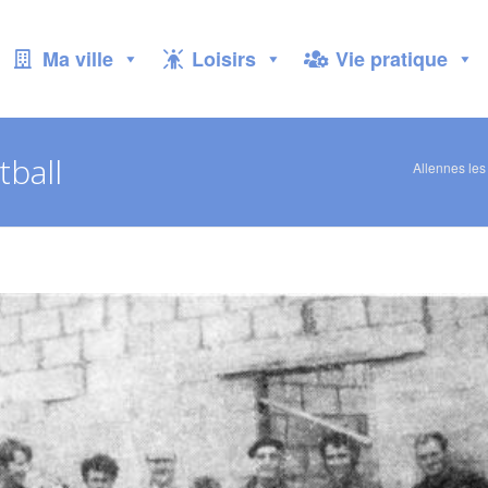
Ma ville
Loisirs
Vie pratique
tball
Allennes les