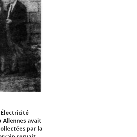
Électricité
à Allennes avait
llectées par la
rrain servait