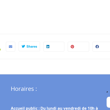
Shares
s
Horaires :
,
Accueil public :
Du lundi au vendredi de 10h à