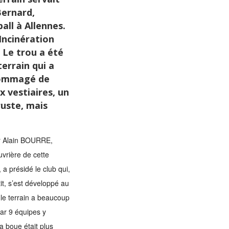
Bernard,
all à Allennes.
ncinération
 Le trou a été
terrain qui a
dommagé de
 vestiaires, un
ruste, mais
 Alain BOURRE,
uvrière de cette
 a présidé le club qui,
tit, s’est développé au
 le terrain a beaucoup
car 9 équipes y
la boue était plus