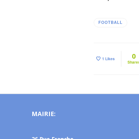
FOOTBALL
0
1
Likes
Share
MAIRIE:
26 Rue Franche