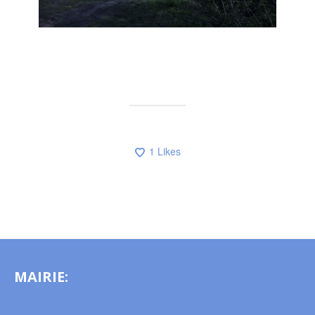
1
Likes
MAIRIE: