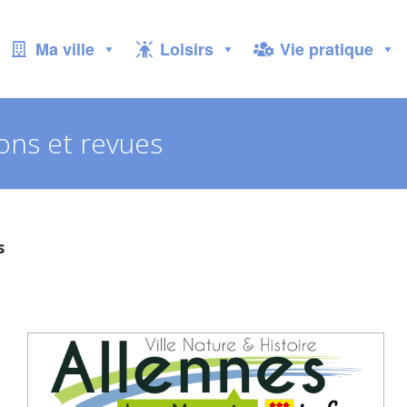
Ma ville
Loisirs
Vie pratique
ons et revues
s