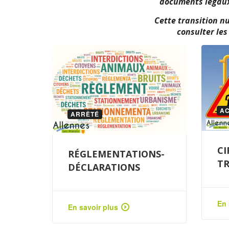
documents légaux 
Cette transition n
consulter le
AC
ARRÊTÉ
CI
RÉGLEMENTATIONS-
T
DÉCLARATIONS
En 
En savoir plus