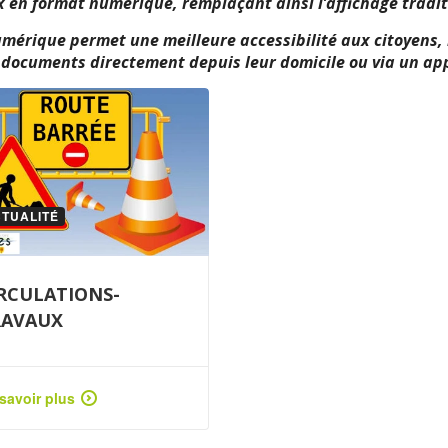
en format numérique, remplaçant ainsi l’affichage tradit
umérique permet une meilleure accessibilité aux citoyens,
s documents directement depuis leur domicile ou via un app
TUALITÉ
RCULATIONS-
RAVAUX
savoir plus