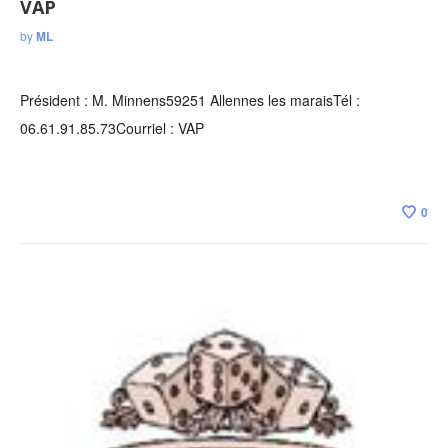
VAP
by
ML
Président : M. Minnens59251 Allennes les maraisTél :
06.61.91.85.73Courriel : VAP
0