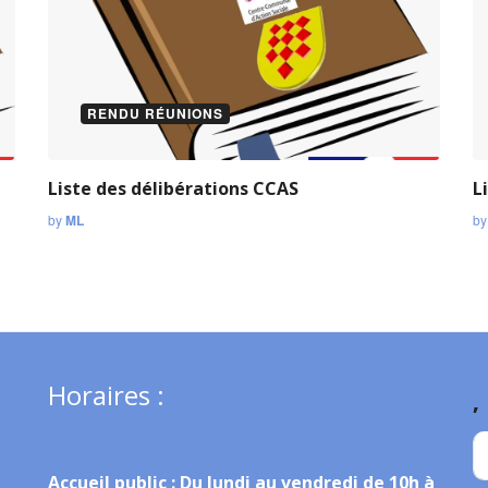
RENDU RÉUNIONS
Liste des délibérations CCAS
L
by
ML
b
Horaires :
,
Accueil public :
Du lundi au vendredi de 10h à