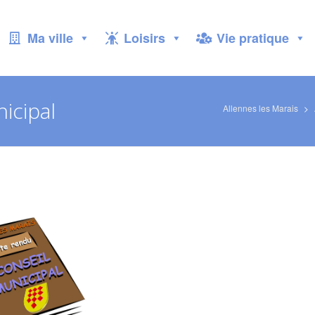
Ma ville
Loisirs
Vie pratique
icipal
Allennes les Marais
>