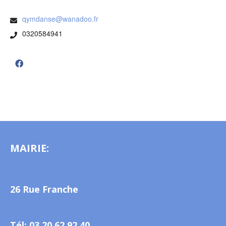
qymdanse@wanadoo.fr
0320584941
MAIRIE:
26 Rue Franche
Tél: 03 20 62 92 40