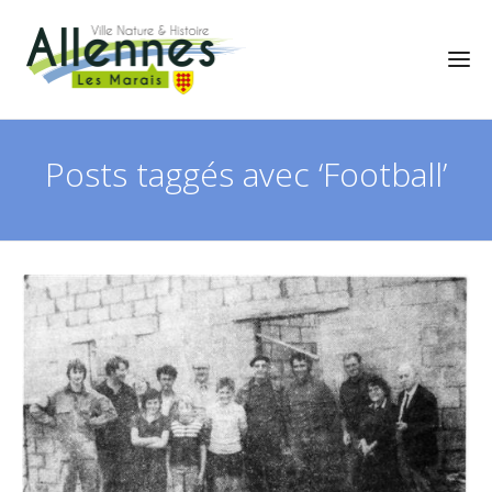
Posts taggés avec ‘Football’