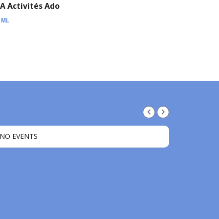
JA Activités Ado
y
ML
NO EVENTS