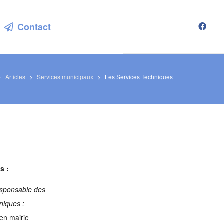
Contact
>
Articles
>
Services municipaux
>
Les Services Techniques
s :
sponsable des
niques :
en mairie