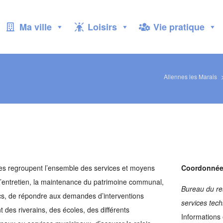
Ma ville
Loisirs
Vie pratique
Allennes les Marais
es regroupent l’ensemble des services et moyens
Coordonnée
 l’entretien, la maintenance du patrimoine communal,
Bureau du re
cs, de répondre aux demandes d’interventions
services tech
des riverains, des écoles, des différents
Informations 