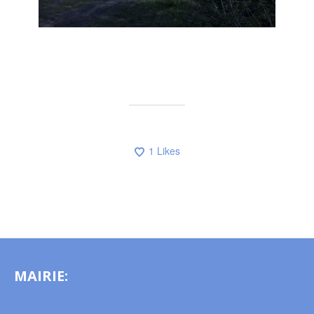
1
Likes
MAIRIE: