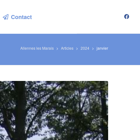
Contact
Allennes les Marais
>
Articles
>
2024
>
janvier