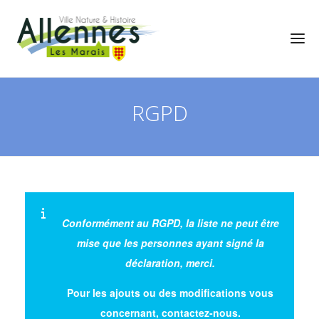
RGPD
Conformément au RGPD, la liste ne peut être
mise que les personnes ayant signé la
déclaration, merci.
Pour les ajouts ou des modifications vous
concernant, contactez-nous.